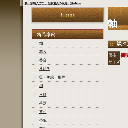
裏千家出入方による茶道具の販売｜箙-ebira-
軸
淡々
軸
花入
御
価格
香合
サイズ
風炉先
COPYR
釜・炉緑・風炉
棚
水指
茶器
茶杓
茶碗