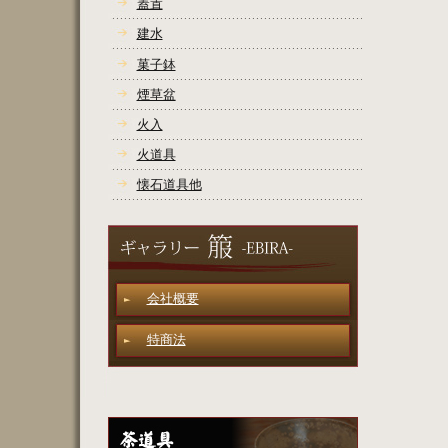
蓋置
建水
菓子鉢
煙草盆
火入
火道具
懐石道具他
会社概要
特商法